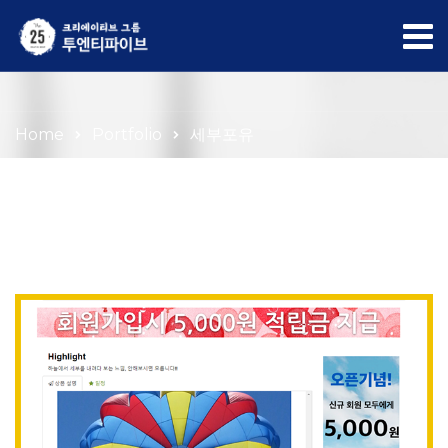
Portfolio
Home
Portfolio
세부포유