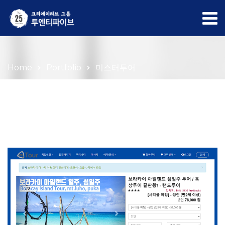
Portfolio
Home
Portfolio
미스터투어