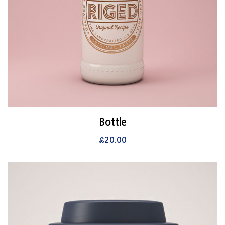
View Details
Bottle
장바구니
£
20.00