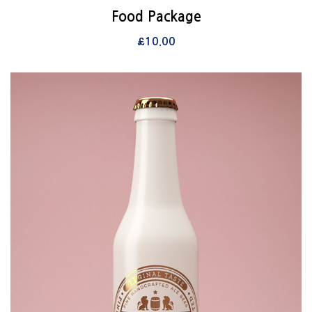
View Details
Food Package
장바구니
£
10.00