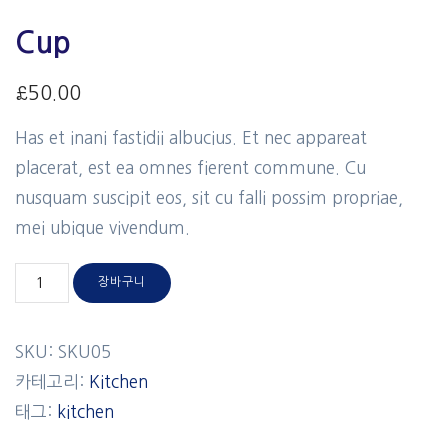
Cup
£
50.00
Has et inani fastidii albucius. Et nec appareat
placerat, est ea omnes fierent commune. Cu
nusquam suscipit eos, sit cu falli possim propriae,
mei ubique vivendum.
장바구니
SKU:
SKU05
카테고리:
Kitchen
태그:
kitchen