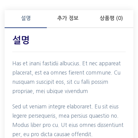
설명
추가 정보
상품평 (0)
설명
Has et inani fastidii albucius. Et nec appareat
placerat, est ea omnes fierent commune. Cu
nusquam suscipit eos, sit cu falli possim
propriae, mei ubique vivendum
Sed ut veniam integre elaboraret. Eu sit eius
legere persequeris, mea persius quaestio no.
Modus liber pro cu. Ut eius omnes dissentiunt
per, eu pro dicta causae offendit.