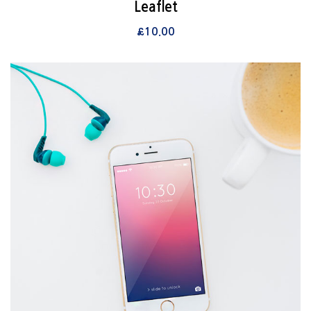
View Details
Leaflet
장바구니
£
10.00