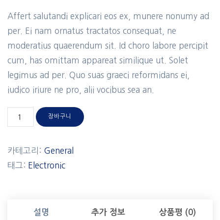
Affert salutandi explicari eos ex, munere nonumy ad
per. Ei nam ornatus tractatos consequat, ne
moderatius quaerendum sit. Id choro labore percipit
cum, has omittam appareat similique ut. Solet
legimus ad per. Quo suas graeci reformidans ei,
iudico iriure ne pro, alii vocibus sea an.
장바구니
카테고리:
General
태그:
Electronic
설명
추가 정보
상품평 (0)