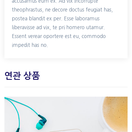
accusamus eum ex. Ad vix incorrupte
theophrastus, ne decore doctus feugiat has,
postea blandit ex per. Esse laboramus
liberavisse ad vix, te pri homero utamur.
Essent verear oportere est eu, commodo
impedit has no.
연관 상품